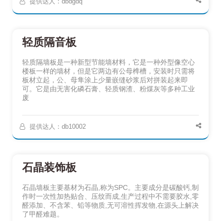
提供达人：dbdgdq
轻质隔音板
轻质隔墙板是一种新型节能墙材料，它是一种外型像空心
楼板一样的墙材，但是它两边有公母榫槽，安装时只需将
板材立起，公、母隼涂上少量嵌缝砂浆后对拼装起来即
可。它是由无害化磷石膏、轻质钢渣、粉煤灰等多种工业
废
提供达人：db10002
石晶装饰板
石晶墙板主要基材为石晶,称为SPC。主要成分是碳酸钙,制
作时一次性加热贴合、压纹而成,生产过程中不需要胶水,零
醛添加、不含苯、铅等物质,无可溶性挥发物,在源头上解决
了甲醛难题。