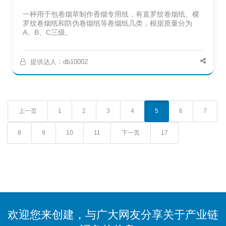
一种用于包卷烟草制作香烟专用纸，有直罗纹卷烟纸、横
罗纹卷烟纸和防伪卷烟纸等卷烟纸几类，根据质量分为
A、B、C三级。
提供达人：db10002
上一页
1
2
3
4
5
6
7
8
9
10
11
下一页
17
欢迎您来创建，与广大网友分享关于产业链