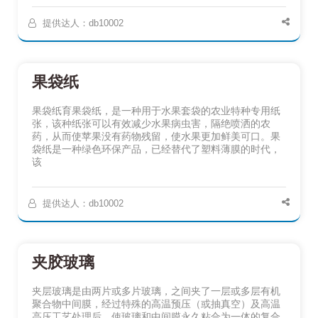
提供达人：db10002
果袋纸
果袋纸育果袋纸，是一种用于水果套袋的农业特种专用纸
张，该种纸张可以有效减少水果病虫害，隔绝喷洒的农
药，从而使苹果没有药物残留，使水果更加鲜美可口。果
袋纸是一种绿色环保产品，已经替代了塑料薄膜的时代，
该
提供达人：db10002
夹胶玻璃
夹层玻璃是由两片或多片玻璃，之间夹了一层或多层有机
聚合物中间膜，经过特殊的高温预压（或抽真空）及高温
高压工艺处理后，使玻璃和中间膜永久粘合为一体的复合