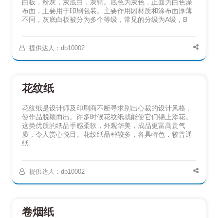
白板，粉灰，灰底白，灰铜。底色为灰色，正面为白色涂
布面，主要用于印刷包装。主要作用因材质和涂布面厚薄
不同，灰底白板被分为多个等级，常见的分级为A级，B
提供达人：db10002
花纹纸
花纹纸是设计师及印刷商不断寻求别出心裁的设计风格，
使作品脱颖而出。许多时候花纹纸就能使它们锦上添花。
这类优质的纸品手感柔软，外观华美，成品更富高贵气
质，令人赏心悦目。花纹纸品种较多，各具特色，较普通
纸
提供达人：db10002
卷烟纸