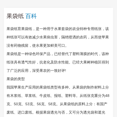
果袋纸
百科
果袋纸育果袋纸，是一种用于水果套袋的农业特种专用纸张，该
种纸张可以有效减少水果病虫害，隔绝喷洒的农药，从而使苹果
没有药物残留，使水果更加鲜美可口。
果袋纸是一种绿色环保产品，已经替代了塑料薄膜的时代，该种
纸张具有透气性好，抗老化及防水性能。已经大果树种植区得到
了广泛的应用，深受果农的一致好评!
果袋的类型
我国苹果生产应用的果袋纸类型有多种。从果袋的制作材料上分
有木浆纸、草浆纸、牛皮纸、报纸、塑料等。从纸张克重分为48
克、50克、53克、56克、58克。从果袋纸的原料上分：有国产
废纸、进口废纸。根据果袋透光与否，又可分为透光袋和遮光