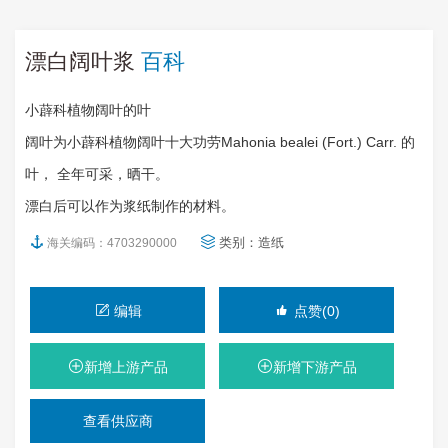
漂白阔叶浆
百科
小薜科植物阔叶的叶
阔叶为小薜科植物阔叶十大功劳Mahonia bealei (Fort.) Carr. 的
叶， 全年可采，晒干。
漂白后可以作为浆纸制作的材料。
类别：
造纸
海关编码：4703290000
编辑
点赞(0)
新增上游产品
新增下游产品
查看供应商