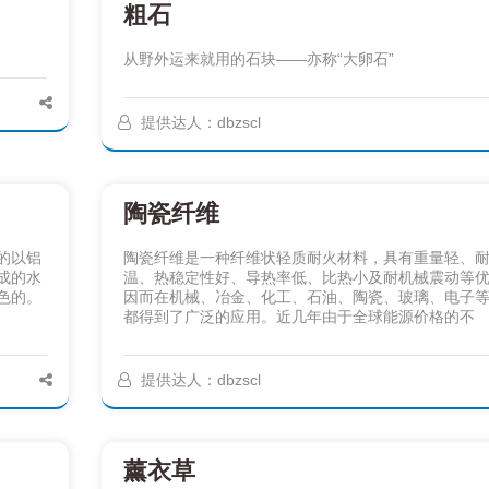
粗石
从野外运来就用的石块——亦称“大卵石”
提供达人：dbzscl
陶瓷纤维
的以铝
陶瓷纤维是一种纤维状轻质耐火材料，具有重量轻、
成的水
温、热稳定性好、导热率低、比热小及耐机械震动等
色的。
因而在机械、冶金、化工、石油、陶瓷、玻璃、电子
都得到了广泛的应用。近几年由于全球能源价格的不
提供达人：dbzscl
薰衣草