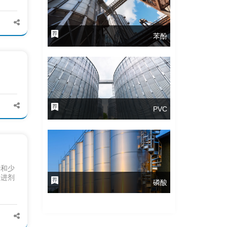
苯酚
PVC
烯和少
促进剂
磷酸