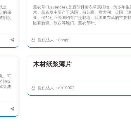
纸之
薰衣草( Lavender),是唇型科薰衣草属植物，为多年
定的保
木。薰衣草主要产于法国，前苏联、意大利、英国、
透明度
亚、保加利亚等国均有广泛栽培。我国薰衣草的主要
区有新疆、陕西等地门。薰衣草叶、
提供达人：dbsppl
木材纸浆薄片
色。可
剂在2
使草鱼成
提供达人：db10002