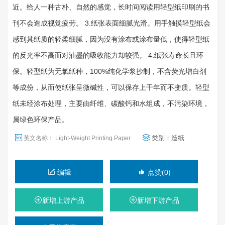
近。给人一种古朴、自然的感觉，长时间阅读用轻型纸印刷的书
刊不会造成视觉疲劳。 3.纸张表面细腻光滑。用手触摸轻型纸会
感到其纸质的轻柔细腻，因为没有涂布或涂布量低，使得轻型纸
的反光率不高而对油墨的吸收能力却较强。 4.纸张寿命长且环
保。轻型纸为无氯纸种，100%纯化学浆抄制，不含荧光增白剂
等成份，从而使纸张呈微碱性，可以保存上千年而不变质。轻型
纸未经涂布处理，主要由纤维、碳酸钙和水组成，不污染环境，
属绿色环保产品。
类别：
造纸
英文名称： Light-Weight Printing Paper
编辑
点赞(0)
新增上游产品
新增下游产品