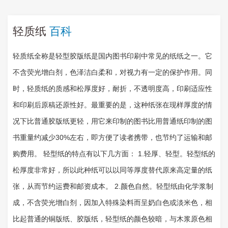
轻质纸
百科
轻质纸全称是轻型胶版纸是国内图书印刷中常见的纸纸之一。它
不含荧光增白剂，色泽洁白柔和，对视力有一定的保护作用。同
时，轻质纸的质感和松厚度好，耐折，不透明度高，印刷适应性
和印刷后原稿还原性好。最重要的是，这种纸张在现样厚度的情
况下比普通胶版纸更轻，用它来印制的图书比用普通纸印制的图
书重量约减少30%左右，即方便了读者携带，也节约了运输和邮
购费用。 轻型纸的特点有以下几方面： 1.轻厚、轻型。轻型纸的
松厚度非常好，所以此种纸可以以同等厚度替代原来高定量的纸
张，从而节约运费和邮资成本。 2.颜色自然。轻型纸由化学浆制
成，不含荧光增白剂，因加入特殊染料而呈奶白色或淡米色，相
比起普通的铜版纸、胶版纸，轻型纸的颜色较暗，与木浆原色相