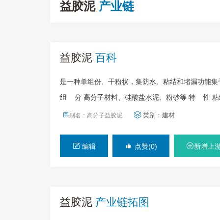
益胶泥
产业链
益胶泥
百科
是一种单组份、干粉状，集防水、粘结和堵漏功能集
组 分 高分子材料、硅酸盐水泥、粉砂等 特 性 
类别：
建材
别名：高分子益胶泥
编辑
点赞(0)
新增上
益胶泥
产业链拓图