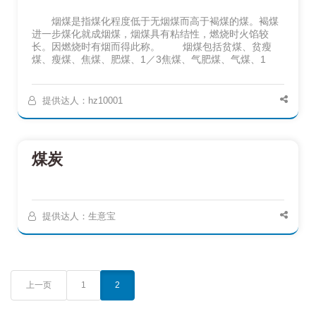
烟煤是指煤化程度低于无烟煤而高于褐煤的煤。褐煤
进一步煤化就成烟煤，烟煤具有粘结性，燃烧时火馅较
长。因燃烧时有烟而得此称。 烟煤包括贫煤、贫瘦
煤、瘦煤、焦煤、肥煤、1／3焦煤、气肥煤、气煤、1
提供达人：hz10001
煤炭
提供达人：生意宝
上一页
1
2