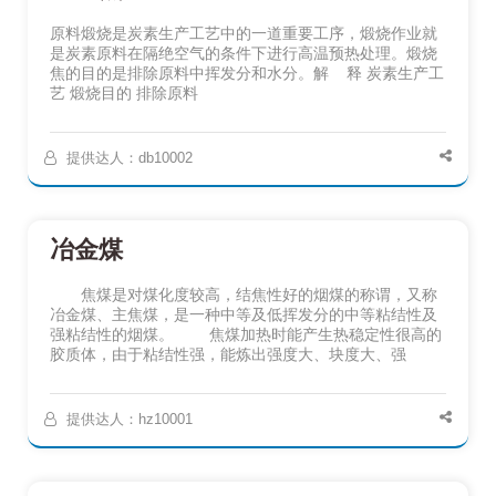
原料煅烧是炭素生产工艺中的一道重要工序，煅烧作业就
是炭素原料在隔绝空气的条件下进行高温预热处理。煅烧
焦的目的是排除原料中挥发分和水分。解 释 炭素生产工
艺 煅烧目的 排除原料
提供达人：db10002
冶金煤
焦煤是对煤化度较高，结焦性好的烟煤的称谓，又称
冶金煤、主焦煤，是一种中等及低挥发分的中等粘结性及
强粘结性的烟煤。 焦煤加热时能产生热稳定性很高的
胶质体，由于粘结性强，能炼出强度大、块度大、强
提供达人：hz10001