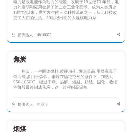
电力是以电能作为动力的能源。发明于19世纪70 年代，电
力的发明和应用掀起了第二次工业化高潮。成为人类历史
18世纪以来，世界发生的三次科技革命之一，从此科技改
变了人们的生活。20世纪出现的大规模电力系
提供达人：db10002
焦炭
焦炭：一种固体燃料,质硬,多孔,发热量高.用煤高温干
馏而成,多用于炼铁。烟煤在隔绝空气的条件下，加热到
950-1050℃，经过干燥、热解、熔融、粘结、固化、收缩
等阶段最终制成焦炭，这一过程叫高温炼
提供达人：生意宝
烟煤