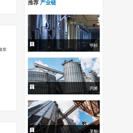
推荐
产业链
甲醇
做发
丙烯
苯酚