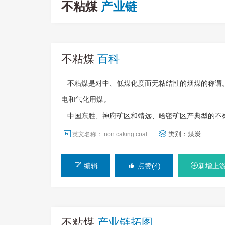
不粘煤
产业链
不粘煤
百科
不粘煤是对中、低煤化度而无粘结性的烟煤的称谓
电和气化用煤。
中国东胜、神府矿区和靖远、哈密矿区产典型的不
类别：
煤炭
英文名称： non caking coal
编辑
点赞(4)
新增上
不粘煤
产业链拓图