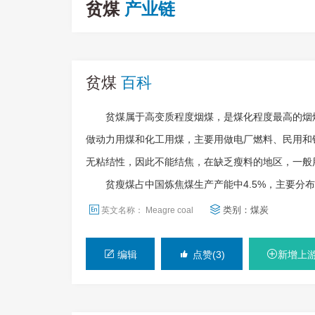
贫煤
产业链
贫煤
百科
贫煤属于高变质程度烟煤，是煤化程度最高的烟煤
做动力用煤和化工用煤，主要用做电厂燃料、民用和
无粘结性，因此不能结焦，在缺乏瘦料的地区，一般
贫瘦煤占中国炼焦煤生产产能中4.5%，主要分布
类别：
煤炭
英文名称： Meagre coal
编辑
点赞(3)
新增上